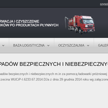
czysc
BAZA LOGISTYCZNA
OCZYSZCZALNIA
GALER
PADÓW BEZPIECZNYCH I NIEBEZPIECZN
padów bezpiecznych i niebezpiecznych m.in za pomocą ładowarki próżniowe
zecina WUCiP-I.6233.67.2014.DJa z dnia 29 grudnia 2014 roku wg załączone