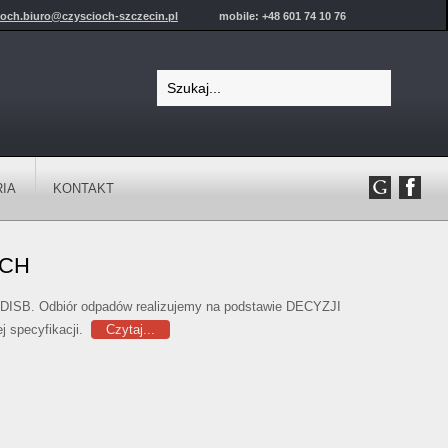
ioch.biuro@czyscioch-szczecin.pl
mobile: +48 601 74 10 76
IA
KONTAKT
YCH
j DISB. Odbiór odpadów realizujemy na podstawie DECYZJI
j specyfikacji.
Czytaj...