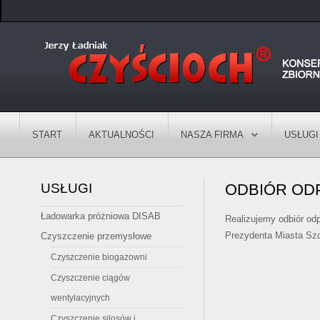
START
AKTUALNOŚCI
NASZA FIRMA
USŁUGI
USŁUGI
ODBIÓR OD
Ładowarka próżniowa DISAB
Realizujemy odbiór od
Prezydenta Miasta Szc
Czyszczenie przemysłowe
Czyszczenie biogazowni
Czyszczenie ciągów
wentylacyjnych
Czyszczenie silosów i