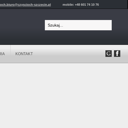
ioch.biuro@czyscioch-szczecin.pl
mobile: +48 601 74 10 76
RIA
KONTAKT