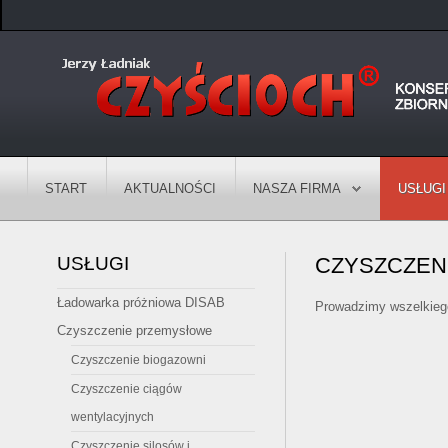
START
AKTUALNOŚCI
NASZA FIRMA
USŁUGI
USŁUGI
CZYSZCZE
Ładowarka próżniowa DISAB
Prowadzimy wszelkieg
Czyszczenie przemysłowe
Czyszczenie biogazowni
Czyszczenie ciągów
wentylacyjnych
Czyszczenie silosów i